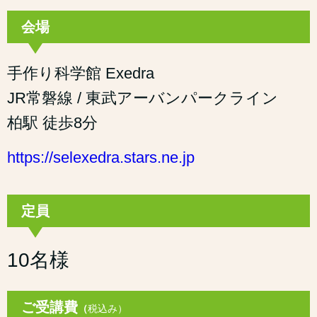
会場
手作り科学館 Exedra
JR常磐線 / 東武アーバンパークライン
柏駅 徒歩8分
https://selexedra.stars.ne.jp
定員
10名様
ご受講費
（
税込み）