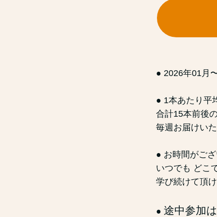
● 2026年01
● 1本あたり平
合計15本前後
毎週お届けいた
● お時間がご
いつでも どこ
学び続けて頂け
途中参加
●