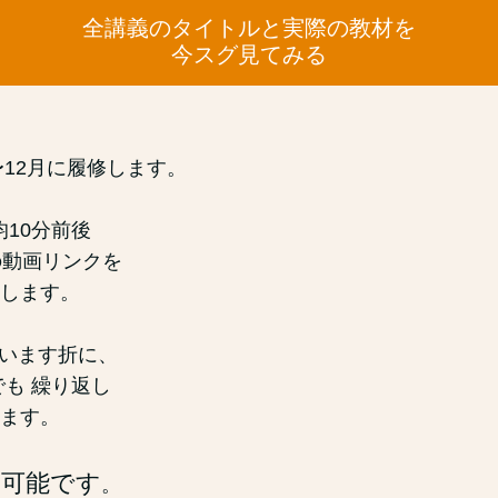
全講義のタイトルと実際の教材を
今スグ見てみる
月〜12月に履修します。
均10分前後
の動画リンクを
します。
ざいます折に、
でも 繰り返し
ます。
は可能です
。