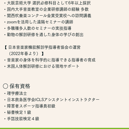
・大阪芸術大学 選択必修科目として6年以上採択
・国内大手音楽教室の企業研修講師の経験 多数
・関西吹奏楽コンクール金賞受賞校への訪問講義
・zoomを活用した遠隔セミナーの講師
・多職種多人数のセミナーの実技指導
・動物の解剖研修を通した身体の学びの創出
【 日本音楽家機能解剖学指導者協会の運営
（2022年春より） 】
・音楽家の身体を科学的に指導できる指導者の育成
・米国人体解剖研修における現地サポート
◯ 保有資格
・理学療法士
・日本救急医学会ICLSアシスタントインストラクター
・障害者スポーツ指導員初級
・秘書検定１級
・手話技能検定４級